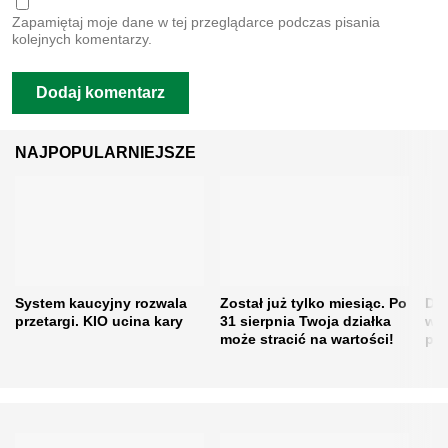
Zapamiętaj moje dane w tej przeglądarce podczas pisania
kolejnych komentarzy.
NAJPOPULARNIEJSZE
System kaucyjny rozwala
Został już tylko miesiąc. Po
Dro
przetargi. KIO ucina kary
31 sierpnia Twoja działka
w ś
może stracić na wartości!
pos