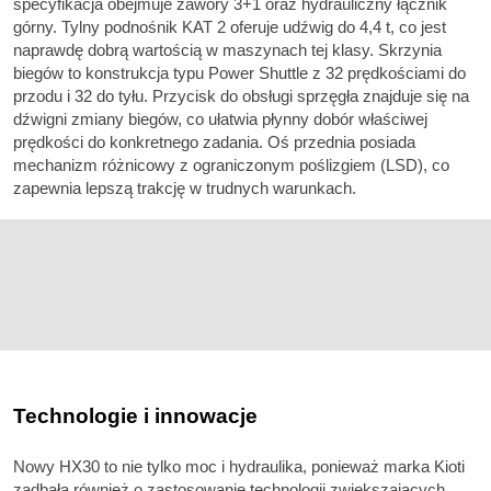
specyfikacja obejmuje zawory 3+1 oraz hydrauliczny łącznik
górny. Tylny podnośnik KAT 2 oferuje udźwig do 4,4 t, co jest
naprawdę dobrą wartością w maszynach tej klasy. Skrzynia
biegów to konstrukcja typu Power Shuttle z 32 prędkościami do
przodu i 32 do tyłu. Przycisk do obsługi sprzęgła znajduje się na
dźwigni zmiany biegów, co ułatwia płynny dobór właściwej
prędkości do konkretnego zadania. Oś przednia posiada
mechanizm różnicowy z ograniczonym poślizgiem (LSD), co
zapewnia lepszą trakcję w trudnych warunkach.
Technologie i innowacje
Nowy HX30 to nie tylko moc i hydraulika, ponieważ marka Kioti
zadbała również o zastosowanie technologii zwiększających