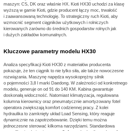
maszyn: CS, DK oraz właśnie HX. Kioti HX30 uchodzi za klasę
wyższą w gamie Kioti, gdzie producent łączy moc, trwałość
i zaawansowaną technologię. To strategiczny ruch Kioti, aby
wzmocnić segment ciągników użytkowych i rolniczych
kierowanych zarówno do średnich gospodarstw rolnych jak
i dużych zakładów komunalnych.
Kluczowe parametry modelu HX30
Analiza specyfikacji Kioti HX30 z materiałów producenta
pokazuje, że ten ciągnik to nie tylko siła, ale także nowoczesne
rozwiązania. Maszynę napędza wysokoprężny silnik
o pojemności 3,8 l marki Daedong. W zależności od konkretnego
modelu, generuje on od 91 do 140 KM. Kabina gwarantuje
doskonałą widoczność. Natomiast klimatyzacja, regulowana
kolumna kierownicy oraz pneumatycznie amortyzowany fotel
operatora zwiększają komfort codziennej pracy. Z kolei
hydraulika to zamknięty układ Load Sensing, który reaguje
dynamicznie na zapotrzebowanie. Dzięki temu można
jednoczesne sterować kilkoma narzędziami. Standardowa