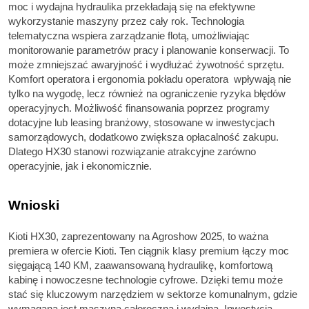
moc i wydajna hydraulika przekładają się na efektywne
wykorzystanie maszyny przez cały rok. Technologia
telematyczna wspiera zarządzanie flotą, umożliwiając
monitorowanie parametrów pracy i planowanie konserwacji. To
może zmniejszać awaryjność i wydłużać żywotność sprzętu.
Komfort operatora i ergonomia pokładu operatora wpływają nie
tylko na wygodę, lecz również na ograniczenie ryzyka błędów
operacyjnych. Możliwość finansowania poprzez programy
dotacyjne lub leasing branżowy, stosowane w inwestycjach
samorządowych, dodatkowo zwiększa opłacalność zakupu.
Dlatego HX30 stanowi rozwiązanie atrakcyjne zarówno
operacyjnie, jak i ekonomicznie.
Wnioski
Kioti HX30, zaprezentowany na Agroshow 2025, to ważna
premiera w ofercie Kioti. Ten ciągnik klasy premium łączy moc
sięgającą 140 KM, zaawansowaną hydraulikę, komfortową
kabinę i nowoczesne technologie cyfrowe. Dzięki temu może
stać się kluczowym narzędziem w sektorze komunalnym, gdzie
wymagana jest maszyna całoroczna i wydajna. Inwestycja