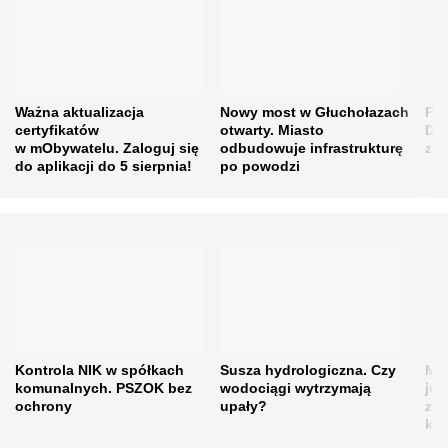
Ważna aktualizacja
Nowy most w Głuchołazach
Po 
certyfikatów
otwarty. Miasto
Dla
w mObywatelu. Zaloguj się
odbudowuje infrastrukturę
za
do aplikacji do 5 sierpnia!
po powodzi
Kontrola NIK w spółkach
Susza hydrologiczna. Czy
MKi
komunalnych. PSZOK bez
wodociągi wytrzymają
już
ochrony
upały?
zw
ka