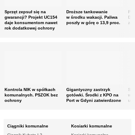
Sprzęt zepsuł się na
Droższe tankowanie
Po 
gwarancji? Projekt UC154
w środku wakacji. Paliwa
Dla
daje konsumentom nawet
poszły w górę o 13,9 proc.
za
rok dodatkowej ochrony
Kontrola NIK w spółkach
Gigantyczny zastrzyk
Sus
komunalnych. PSZOK bez
gotówki. Środki z KPO na
wod
ochrony
Port w Gdyni zatwierdzone
up
Ciągniki komunalne
Kosiarki komunalne
Ciągnik Kubota L2 –
Kosiarki komunalne –