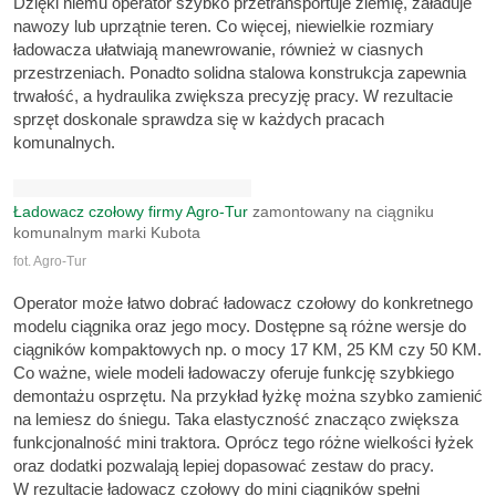
Dzięki niemu operator szybko przetransportuje ziemię, załaduje
nawozy lub uprzątnie teren. Co więcej, niewielkie rozmiary
ładowacza ułatwiają manewrowanie, również w ciasnych
przestrzeniach. Ponadto solidna stalowa konstrukcja zapewnia
trwałość, a hydraulika zwiększa precyzję pracy. W rezultacie
sprzęt doskonale sprawdza się w każdych pracach
komunalnych.
Ładowacz czołowy firmy Agro-Tur
zamontowany na ciągniku
komunalnym marki Kubota
fot. Agro-Tur
Operator może łatwo dobrać ładowacz czołowy do konkretnego
modelu ciągnika oraz jego mocy. Dostępne są różne wersje do
ciągników kompaktowych np. o mocy 17 KM, 25 KM czy 50 KM.
Co ważne, wiele modeli ładowaczy oferuje funkcję szybkiego
demontażu osprzętu. Na przykład łyżkę można szybko zamienić
na lemiesz do śniegu. Taka elastyczność znacząco zwiększa
funkcjonalność mini traktora. Oprócz tego różne wielkości łyżek
oraz dodatki pozwalają lepiej dopasować zestaw do pracy.
W rezultacie ładowacz czołowy do mini ciągników spełni