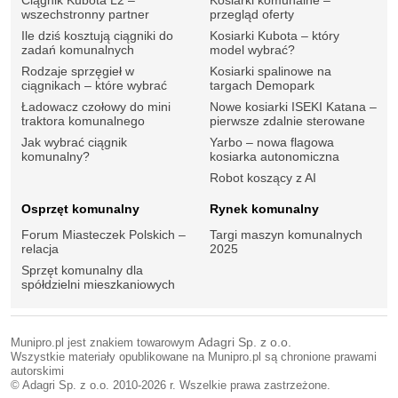
wszechstronny partner
przegląd oferty
Ile dziś kosztują ciągniki do
Kosiarki Kubota – który
zadań komunalnych
model wybrać?
Rodzaje sprzęgieł w
Kosiarki spalinowe na
ciągnikach – które wybrać
targach Demopark
Ładowacz czołowy do mini
Nowe kosiarki ISEKI Katana –
traktora komunalnego
pierwsze zdalnie sterowane
Jak wybrać ciągnik
Yarbo – nowa flagowa
komunalny?
kosiarka autonomiczna
Robot koszący z AI
Osprzęt komunalny
Rynek komunalny
Forum Miasteczek Polskich –
Targi maszyn komunalnych
relacja
2025
Sprzęt komunalny dla
spółdzielni mieszkaniowych
Munipro.pl jest znakiem towarowym
Adagri Sp. z o.o.
Wszystkie materiały opublikowane na Munipro.pl są chronione prawami
autorskimi
© Adagri Sp. z o.o. 2010-2026 r. Wszelkie prawa zastrzeżone.