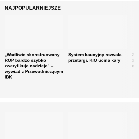
NAJPOPULARNIEJSZE
„Wadliwie skonstruowany
System kaucyjny rozwala
Zos
ROP bardzo szybko
przetargi. KIO ucina kary
31 
zweryfikuje nadzieje” –
moż
wywiad z Przewodniczącym
IBK