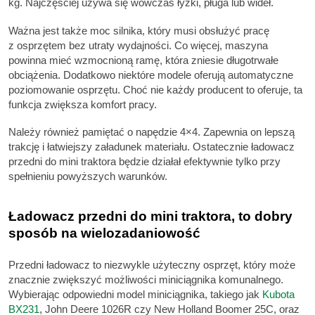
kg. Najczęściej używa się wówczas łyżki, pługa lub wideł.
Ważna jest także moc silnika, który musi obsłużyć pracę
z osprzętem bez utraty wydajności. Co więcej, maszyna
powinna mieć wzmocnioną ramę, która zniesie długotrwałe
obciążenia. Dodatkowo niektóre modele oferują automatyczne
poziomowanie osprzętu. Choć nie każdy producent to oferuje, ta
funkcja zwiększa komfort pracy.
Należy również pamiętać o napędzie 4×4. Zapewnia on lepszą
trakcję i łatwiejszy załadunek materiału. Ostatecznie ładowacz
przedni do mini traktora będzie działał efektywnie tylko przy
spełnieniu powyższych warunków.
Ładowacz przedni do mini traktora, to dobry
sposób na wielozadaniowość
Przedni ładowacz to niezwykle użyteczny osprzęt, który może
znacznie zwiększyć możliwości miniciągnika komunalnego.
Wybierając odpowiedni model miniciągnika, takiego jak
Kubota
BX231
, John Deere 1026R czy New Holland Boomer 25C, oraz