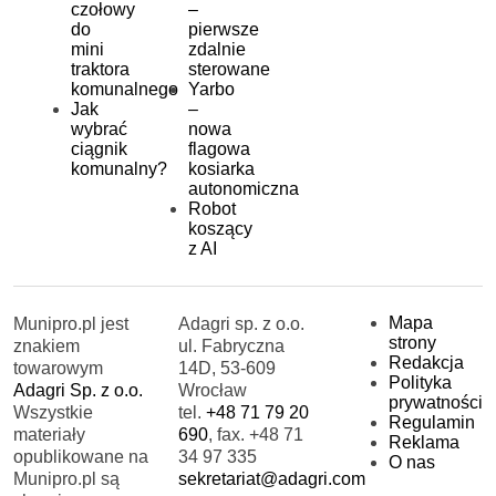
czołowy
–
do
pierwsze
mini
zdalnie
traktora
sterowane
komunalnego
Yarbo
Jak
–
wybrać
nowa
ciągnik
flagowa
komunalny?
kosiarka
autonomiczna
Robot
koszący
z AI
Mapa
Munipro.pl jest
Adagri sp. z o.o.
strony
znakiem
ul. Fabryczna
Redakcja
towarowym
14D, 53-609
Polityka
Adagri Sp. z o.o.
Wrocław
prywatności
Wszystkie
tel.
+48 71 79 20
Regulamin
materiały
690
, fax. +48 71
Reklama
opublikowane na
34 97 335
O nas
Munipro.pl są
sekretariat@adagri.com