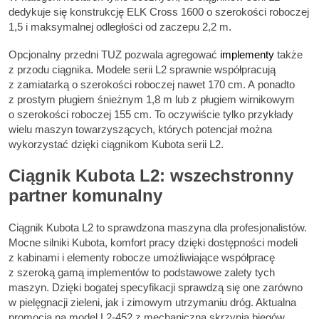
dedykuje się konstrukcję ELK Cross 1600 o szerokości roboczej
1,5 i maksymalnej odległości od zaczepu 2,2 m.
Opcjonalny przedni TUZ pozwala agregować
implementy
także
z przodu ciągnika. Modele serii L2 sprawnie współpracują
z zamiatarką o szerokości roboczej nawet 170 cm. A ponadto
z prostym pługiem śnieżnym 1,8 m lub z pługiem wirnikowym
o szerokości roboczej 155 cm. To oczywiście tylko przykłady
wielu maszyn towarzyszących, których potencjał można
wykorzystać dzięki ciągnikom Kubota serii L2.
Ciągnik Kubota L2: wszechstronny
partner komunalny
Ciągnik Kubota L2 to sprawdzona maszyna dla profesjonalistów.
Mocne silniki Kubota, komfort pracy dzięki dostępności modeli
z kabinami i elementy robocze umożliwiające współpracę
z szeroką gamą implementów to podstawowe zalety tych
maszyn. Dzięki bogatej specyfikacji sprawdzą się one zarówno
w pielęgnacji zieleni, jak i zimowym utrzymaniu dróg. Aktualna
promocja na model L2-452 z mechaniczną skrzynią biegów,