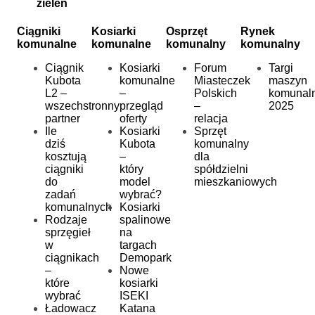
zieleń
Ciągniki
Kosiarki
Osprzęt
Rynek
komunalne
komunalne
komunalny
komunalny
Ciągnik
Kosiarki
Forum
Targi
Kubota
komunalne
Miasteczek
maszyn
L2 –
–
Polskich
komunal
wszechstronny
przegląd
–
2025
partner
oferty
relacja
Ile
Kosiarki
Sprzęt
dziś
Kubota
komunalny
kosztują
–
dla
ciągniki
który
spółdzielni
do
model
mieszkaniowych
zadań
wybrać?
komunalnych
Kosiarki
Rodzaje
spalinowe
sprzęgieł
na
w
targach
ciągnikach
Demopark
–
Nowe
które
kosiarki
wybrać
ISEKI
Ładowacz
Katana