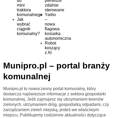
do
pierwsze
mini
zdalnie
traktora
sterowane
komunalnego
Yarbo
Jak
–
wybrać
nowa
ciągnik
flagowa
komunalny?
kosiarka
autonomiczna
Robot
koszący
z AI
Munipro.pl – portal branży
komunalnej
Munipro.pl to nowoczesny portal komunalny, który
dostarcza najświeższe informacje z sektora gospodarki
komunalnej. Jeśli zajmujesz się utrzymaniem terenów
zielonych, utrzymaniem dróg, gospodarką odpadami, czy
zarządzaniem zieleń miejską, jesteś we właściwym
miejscu. Publikujemy codzienne aktualności dotyczące