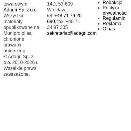
Redakcja
towarowym
14D, 53-609
Polityka
Adagri Sp. z o.o.
Wrocław
prywatności
Wszystkie
tel.
+48 71 79 20
Regulamin
materiały
690
, fax. +48 71
Reklama
opublikowane na
34 97 335
O nas
Munipro.pl są
sekretariat@adagri.com
chronione
prawami
autorskimi
© Adagri Sp. z
o.o. 2010-2026 r.
Wszelkie prawa
zastrzeżone.