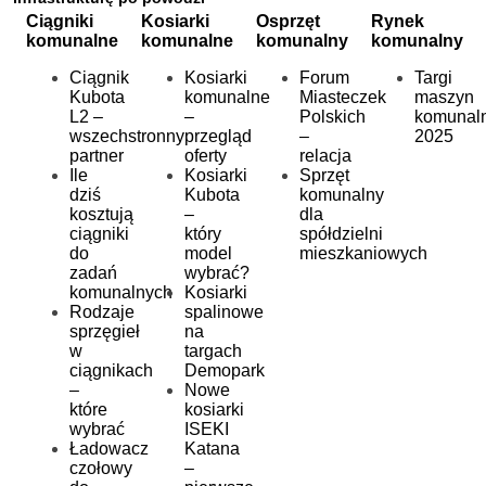
Ciągniki
Kosiarki
Osprzęt
Rynek
komunalne
komunalne
komunalny
komunalny
Ciągnik
Kosiarki
Forum
Targi
Kubota
komunalne
Miasteczek
maszyn
L2 –
–
Polskich
komunal
wszechstronny
przegląd
–
2025
partner
oferty
relacja
Ile
Kosiarki
Sprzęt
dziś
Kubota
komunalny
kosztują
–
dla
ciągniki
który
spółdzielni
do
model
mieszkaniowych
zadań
wybrać?
komunalnych
Kosiarki
Rodzaje
spalinowe
sprzęgieł
na
w
targach
ciągnikach
Demopark
–
Nowe
które
kosiarki
wybrać
ISEKI
Ładowacz
Katana
czołowy
–