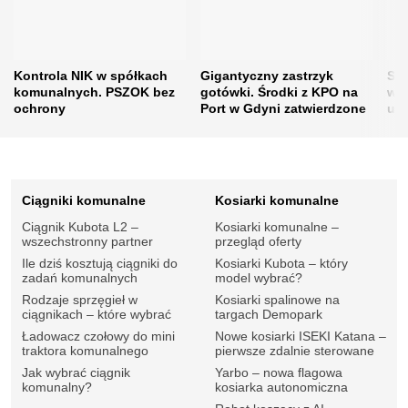
Kontrola NIK w spółkach
Gigantyczny zastrzyk
Sus
komunalnych. PSZOK bez
gotówki. Środki z KPO na
wod
ochrony
Port w Gdyni zatwierdzone
up
Ciągniki komunalne
Kosiarki komunalne
Ciągnik Kubota L2 –
Kosiarki komunalne –
wszechstronny partner
przegląd oferty
Ile dziś kosztują ciągniki do
Kosiarki Kubota – który
zadań komunalnych
model wybrać?
Rodzaje sprzęgieł w
Kosiarki spalinowe na
ciągnikach – które wybrać
targach Demopark
Ładowacz czołowy do mini
Nowe kosiarki ISEKI Katana –
traktora komunalnego
pierwsze zdalnie sterowane
Jak wybrać ciągnik
Yarbo – nowa flagowa
komunalny?
kosiarka autonomiczna