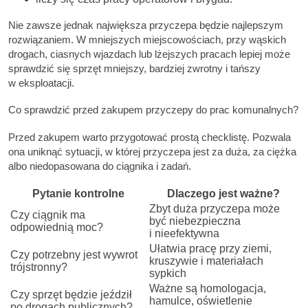
Nie zawsze jednak największa przyczepa będzie najlepszym
rozwiązaniem. W mniejszych miejscowościach, przy wąskich
drogach, ciasnych wjazdach lub lżejszych pracach lepiej może
sprawdzić się sprzęt mniejszy, bardziej zwrotny i tańszy
w eksploatacji.
Co sprawdzić przed zakupem przyczepy do prac komunalnych?
Przed zakupem warto przygotować prostą checklistę. Pozwala
ona uniknąć sytuacji, w której przyczepa jest za duża, za ciężka
albo niedopasowana do ciągnika i zadań.
Pytanie kontrolne
Dlaczego jest ważne?
Zbyt duża przyczepa może
Czy ciągnik ma
być niebezpieczna
odpowiednią moc?
i nieefektywna
Ułatwia pracę przy ziemi,
Czy potrzebny jest wywrot
kruszywie i materiałach
trójstronny?
sypkich
Ważne są homologacja,
Czy sprzęt będzie jeździł
hamulce, oświetlenie
po drogach publicznych?