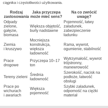
ciągnika i częstotliwości użytkowania.
Rodzaj
Jaka przyczepa
Na co zwrócić
zastosowania
może mieć sens?
uwagę?
Odpady
Pojemność, łatwy
zielone,
Większa objętość,
załadunek,
gałęzie,
burty nadstawne
zabezpieczenie
biomasa
ładunku
Mocniejsza
Ziemia
konstrukcja,
Rama, wywrot,
i kruszywo
większa
ogumienie, stabilność
ładowność
Wytrzymałość, wywrot
Prace
Przyczepa 10–17
trójstronny,
drogowe
ton
manewrowość
Szerokość, nacisk na
Średnia
Tereny zieleni
podłoże, łatwość
ładowność
obsługi
Prace po
Szybki załadunek,
Większa
wichurach
odporność na ciężki
pojemność
i awariach
materiał