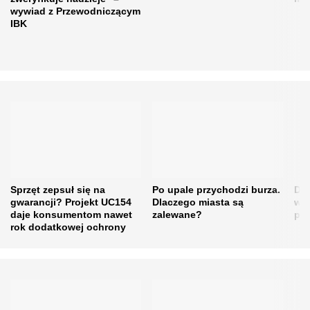
wywiad z Przewodniczącym
IBK
Sprzęt zepsuł się na
Po upale przychodzi burza.
Dro
gwarancji? Projekt UC154
Dlaczego miasta są
w ś
daje konsumentom nawet
zalewane?
pos
rok dodatkowej ochrony