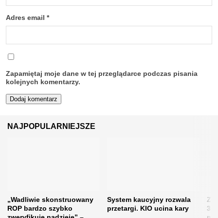
Adres email
*
Zapamiętaj moje dane w tej przeglądarce podczas pisania
kolejnych komentarzy.
NAJPOPULARNIEJSZE
„Wadliwie skonstruowany
System kaucyjny rozwala
Zos
ROP bardzo szybko
przetargi. KIO ucina kary
31 
zweryfikuje nadzieje” –
moż