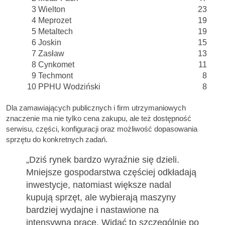
3
Wielton
23
4
Meprozet
19
5
Metaltech
19
6
Joskin
15
7
Zasław
13
8
Cynkomet
11
9
Techmont
8
10
PPHU Wodziński
8
Dla zamawiających publicznych i firm utrzymaniowych
znaczenie ma nie tylko cena zakupu, ale też dostępność
serwisu, części, konfiguracji oraz możliwość dopasowania
sprzętu do konkretnych zadań.
„Dziś rynek bardzo wyraźnie się dzieli.
Mniejsze gospodarstwa częściej odkładają
inwestycje, natomiast większe nadal
kupują sprzęt, ale wybierają maszyny
bardziej wydajne i nastawione na
intensywną pracę. Widać to szczególnie po