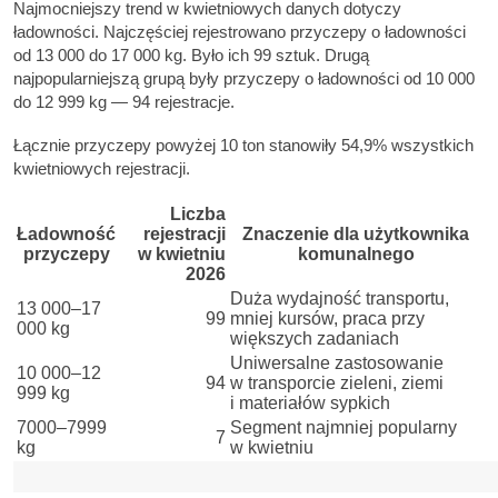
Najmocniejszy trend w kwietniowych danych dotyczy
ładowności. Najczęściej rejestrowano przyczepy o ładowności
od 13 000 do 17 000 kg. Było ich 99 sztuk. Drugą
najpopularniejszą grupą były przyczepy o ładowności od 10 000
do 12 999 kg — 94 rejestracje.
Łącznie przyczepy powyżej 10 ton stanowiły 54,9% wszystkich
kwietniowych rejestracji.
Liczba
Ładowność
rejestracji
Znaczenie dla użytkownika
przyczepy
w kwietniu
komunalnego
2026
Duża wydajność transportu,
13 000–17
99
mniej kursów, praca przy
000 kg
większych zadaniach
Uniwersalne zastosowanie
10 000–12
94
w transporcie zieleni, ziemi
999 kg
i materiałów sypkich
7000–7999
Segment najmniej popularny
7
kg
w kwietniu