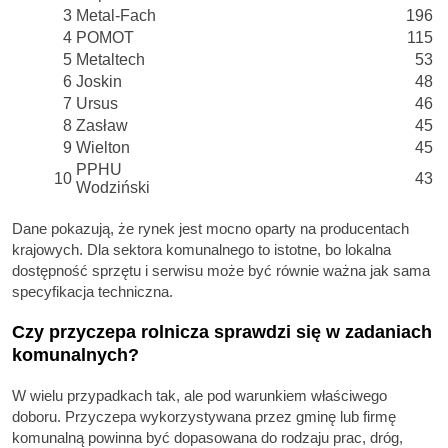
3
Metal-Fach
196
4
POMOT
115
5
Metaltech
53
6
Joskin
48
7
Ursus
46
8
Zasław
45
9
Wielton
45
PPHU
10
43
Wodziński
Dane pokazują, że rynek jest mocno oparty na producentach
krajowych. Dla sektora komunalnego to istotne, bo lokalna
dostępność sprzętu i serwisu może być równie ważna jak sama
specyfikacja techniczna.
Czy przyczepa rolnicza sprawdzi się w zadaniach
komunalnych?
W wielu przypadkach tak, ale pod warunkiem właściwego
doboru. Przyczepa wykorzystywana przez gminę lub firmę
komunalną powinna być dopasowana do rodzaju prac, dróg,