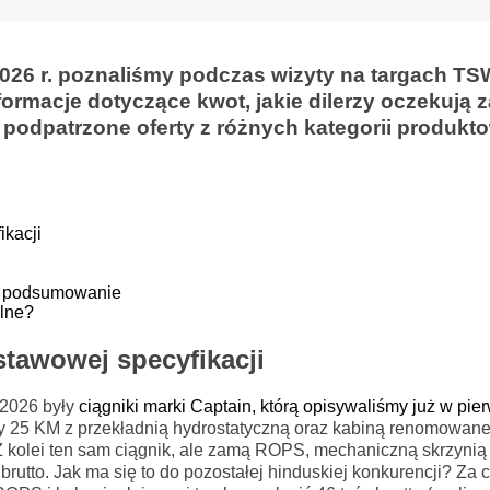
26 r. poznaliśmy podczas wizyty na targach TS
ormacje dotyczące kwot, jakie dilerzy oczekują z
 podpatrzone oferty z różnych kategorii produkt
.
ikacji
 – podsumowanie
alne?
stawowej specyfikacji
 2026 były
ciągniki marki Captain, którą opisywaliśmy już w pie
cy 25 KM z przekładnią hydrostatyczną oraz kabiną renomowan
. Z kolei ten sam ciągnik, ale zamą ROPS, mechaniczną skrzyni
rutto. Jak ma się to do pozostałej hinduskiej konkurencji? Za c