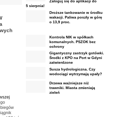
Zaloguj się do aplikacji do
5 sierpnia!
Droższe tankowanie w środku
W
wakacji. Paliwa poszły w górę
o 13,9 proc.
a
owych
Kontrola NIK w spółkach
komunalnych. PSZOK bez
ochrony
Gigantyczny zastrzyk gotówki.
Środki z KPO na Port w Gdyni
zatwierdzone
Susza hydrologiczna. Czy
wodociągi wytrzymają upały?
Drzewa ważniejsze niż
trawniki. Miasta zmieniają
zieleń
rwszej
ego
ą biegów
iągnik