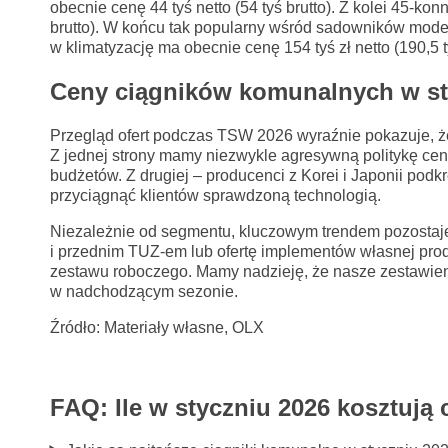
obecnie cenę 44 tyś netto (54 tyś brutto). Z kolei 45-ko
brutto). W końcu tak popularny wśród sadowników mo
w klimatyzację ma obecnie cenę 154 tyś zł netto (190,5 ty
Ceny ciągników komunalnych w st
Przegląd ofert podczas TSW 2026 wyraźnie pokazuje, że
Z jednej strony mamy niezwykle agresywną politykę ceno
budżetów. Z drugiej – producenci z Korei i Japonii podk
przyciągnąć klientów sprawdzoną technologią.
Niezależnie od segmentu, kluczowym trendem pozostaje w
i przednim TUZ-em lub ofertę implementów własnej prod
zestawu roboczego. Mamy nadzieję, że nasze zestawie
w nadchodzącym sezonie.
Źródło: Materiały własne, OLX
FAQ: Ile w styczniu 2026 kosztują