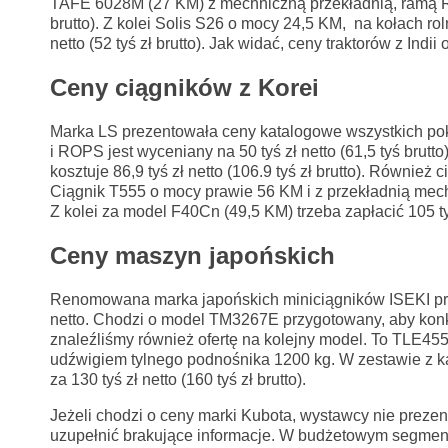
TAFE 6028M (27 KM) z mechniczną przekładnią, ramą ROPS
brutto). Z kolei Solis S26 o mocy 24,5 KM, na kołach r
netto (52 tyś zł brutto). Jak widać, ceny traktorów z In
Ceny ciągników z Korei
Marka LS prezentowała ceny katalogowe wszystkich po
i ROPS jest wyceniany na 50 tyś zł netto (61,5 tyś brutt
kosztuje 86,9 tyś zł netto (106.9 tyś zł brutto). Równi
Ciągnik T555 o mocy prawie 56 KM i z przekładnią mecha
Z kolei za model F40Cn (49,5 KM) trzeba zapłacić 105 tyś z
Ceny maszyn japońskich
Renomowana marka japońskich miniciągników ISEKI pro
netto. Chodzi o model TM3267E przygotowany, aby konku
znaleźliśmy również ofertę na kolejny model. To TLE4
udźwigiem tylnego podnośnika 1200 kg. W zestawie z k
za 130 tyś zł netto (160 tyś zł brutto).
Jeżeli chodzi o ceny marki Kubota, wystawcy nie prezen
uzupełnić brakujące informacje. W budżetowym segmen