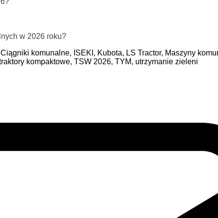
26?
lnych w 2026 roku?
,
Ciągniki komunalne,
ISEKI,
Kubota,
LS Tractor,
Maszyny komun
traktory kompaktowe,
TSW 2026,
TYM,
utrzymanie zieleni