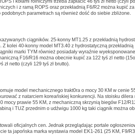
 i kołami rolniczymi trzeba zapłacić 46 tyś zł netto (czyli p
olniczych i z ramą ROPS oraz przekładnią F6/R2 można kupić za 
dii o podobnych parametrach są również dość do siebie zbliżone.
kazywanych ciągników. 25-konny MT1.25 z przekładnią hydrost
o). Z kolei 40-konny model MT3.40 z hydrostatyczną przekładnią 
eż ciągniki marki TYM również posiadały wyraźnie wyeksponowane
niczną F16/R16 można obecnie kupić za 122 tyś zl netto (15o t
ł netto (czyli 129 tyś zł brutto).
muje model mechanicznego trakt0ra o mocy 30 KM w cenie 55 
rować z natarciem koreańskiej konkurencji. Na stoisku dilera 
550 mocy prawie 55 KM, z mechaniczną skrzynią biegów F12/R1
abiną i TUZ przednim o udźwigu 1000 kg taki ciągnik można ob
towali oficjalnych cen. Jednak przeglądając portale ogłoszeni
cie ta japońska marka wystawia model EK1-261 (25 KM, F9/R3