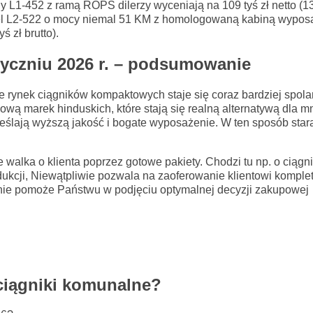
nny L1-452 z ramą ROPS dilerzy wyceniają na 109 tyś zł netto (13
del L2-522 o mocy niemal 51 KM z homologowaną kabiną wypo
ś zł brutto).
yczniu 2026 r. – podsumowanie
 rynek ciągników kompaktowych staje się coraz bardziej spol
wą marek hinduskich, które stają się realną alternatywą dla m
reślają wyższą jakość i bogate wyposażenie. W ten sposób stara
alka o klienta poprzez gotowe pakiety. Chodzi tu np. o ciągni
ukcji, Niewątpliwie pozwala na zaoferowanie klientowi komple
nie pomoże Państwu w podjęciu optymalnej decyzji zakupowej
 ciągniki komunalne?