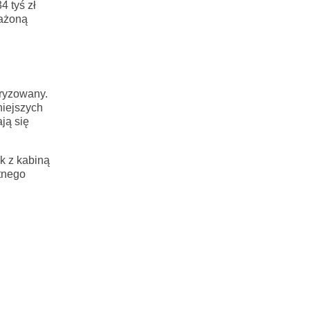
4 tyś zł
sażoną
aryzowany.
niejszych
ją się
k z kabiną
tnego