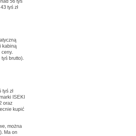
onad 56 tyś
43 tyś zł
atyczną
i kabiną
 ceny.
yś brutto).
tyś zł
marki ISEKI
2 oraz
ecnie kupić
owe, można
). Ma on