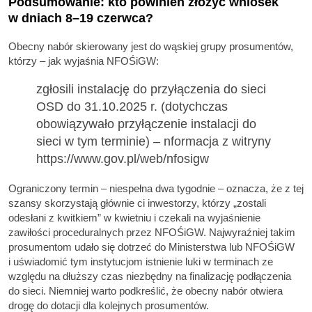
Podsumowanie: kto powinien złożyć wniosek
w dniach 8–19 czerwca?
Obecny nabór skierowany jest do wąskiej grupy prosumentów,
którzy – jak wyjaśnia NFOŚiGW:
zgłosili instalację do przyłączenia do sieci
OSD do 31.10.2025 r. (dotychczas
obowiązywało przyłączenie instalacji do
sieci w tym terminie) – nformacja z witryny
https://www.gov.pl/web/nfosigw
Ograniczony termin – niespełna dwa tygodnie – oznacza, że z tej
szansy skorzystają głównie ci inwestorzy, którzy „zostali
odesłani z kwitkiem” w kwietniu i czekali na wyjaśnienie
zawiłości proceduralnych przez NFOŚiGW. Najwyraźniej takim
prosumentom udało się dotrzeć do Ministerstwa lub NFOŚiGW
i uświadomić tym instytucjom istnienie luki w terminach ze
względu na dłuższy czas niezbędny na finalizację podłączenia
do sieci. Niemniej warto podkreślić, że obecny nabór otwiera
drogę do dotacji dla kolejnych prosumentów.