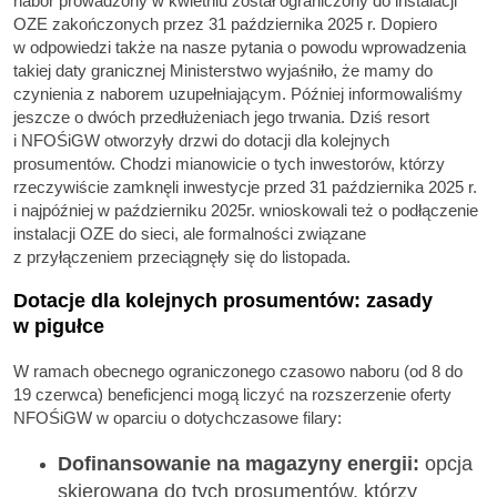
nabór prowadzony w kwietniu został ograniczony do instalacji
OZE zakończonych przez 31 października 2025 r. Dopiero
w odpowiedzi także na nasze pytania o powodu wprowadzenia
takiej daty granicznej Ministerstwo wyjaśniło, że mamy do
czynienia z naborem uzupełniającym. Później informowaliśmy
jeszcze o dwóch przedłużeniach jego trwania. Dziś resort
i NFOŚiGW otworzyły drzwi do dotacji dla kolejnych
prosumentów. Chodzi mianowicie o tych inwestorów, którzy
rzeczywiście zamknęli inwestycje przed 31 października 2025 r.
i najpóźniej w październiku 2025r. wnioskowali też o podłączenie
instalacji OZE do sieci, ale formalności związane
z przyłączeniem przeciągnęły się do listopada.
Dotacje dla kolejnych prosumentów: zasady
w pigułce
W ramach obecnego ograniczonego czasowo naboru (od 8 do
19 czerwca) beneficjenci mogą liczyć na rozszerzenie oferty
NFOŚiGW w oparciu o dotychczasowe filary:
Dofinansowanie na magazyny energii:
opcja
skierowana do tych prosumentów, którzy