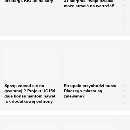
przetargi. KIO ucina kary
31 sierpnia Twoja działka
zag
może stracić na wartości!
blo
pl
prz
się
mi
Sprzęt zepsuł się na
Po upale przychodzi burza.
No
gwarancji? Projekt UC154
Dlaczego miasta są
otw
daje konsumentom nawet
zalewane?
odb
rok dodatkowej ochrony
po