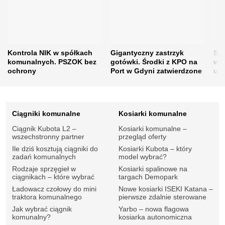
Kontrola NIK w spółkach
Gigantyczny zastrzyk
Sus
komunalnych. PSZOK bez
gotówki. Środki z KPO na
wod
ochrony
Port w Gdyni zatwierdzone
up
Ciągniki komunalne
Kosiarki komunalne
Ciągnik Kubota L2 –
Kosiarki komunalne –
wszechstronny partner
przegląd oferty
Ile dziś kosztują ciągniki do
Kosiarki Kubota – który
zadań komunalnych
model wybrać?
Rodzaje sprzęgieł w
Kosiarki spalinowe na
ciągnikach – które wybrać
targach Demopark
Ładowacz czołowy do mini
Nowe kosiarki ISEKI Katana –
traktora komunalnego
pierwsze zdalnie sterowane
Jak wybrać ciągnik
Yarbo – nowa flagowa
komunalny?
kosiarka autonomiczna