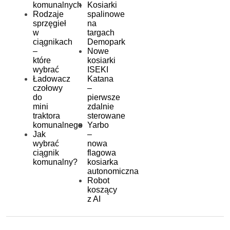
komunalnych
Kosiarki
Rodzaje
spalinowe
sprzęgieł
na
w
targach
ciągnikach
Demopark
–
Nowe
które
kosiarki
wybrać
ISEKI
Ładowacz
Katana
czołowy
–
do
pierwsze
mini
zdalnie
traktora
sterowane
komunalnego
Yarbo
Jak
–
wybrać
nowa
ciągnik
flagowa
komunalny?
kosiarka
autonomiczna
Robot
koszący
z AI