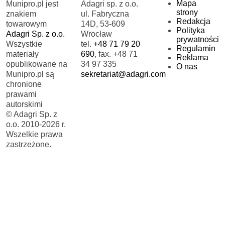
Mapa
Munipro.pl jest
Adagri sp. z o.o.
strony
znakiem
ul. Fabryczna
Redakcja
towarowym
14D, 53-609
Polityka
Adagri Sp. z o.o.
Wrocław
prywatności
Wszystkie
tel.
+48 71 79 20
Regulamin
materiały
690
, fax. +48 71
Reklama
opublikowane na
34 97 335
O nas
Munipro.pl są
sekretariat@adagri.com
chronione
prawami
autorskimi
© Adagri Sp. z
o.o. 2010-2026 r.
Wszelkie prawa
zastrzeżone.