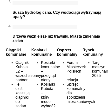
Susza hydrologiczna. Czy wodociągi wytrzymają
upały?
Drzewa ważniejsze niż trawniki. Miasta zmieniają
zieleń
Ciągniki
Kosiarki
Osprzęt
Rynek
komunalne
komunalne
komunalny
komunalny
Ciągnik
Kosiarki
Forum
Targi
Kubota
komunalne
Miasteczek
maszyn
L2 –
–
Polskich
komunal
wszechstronny
przegląd
–
2025
partner
oferty
relacja
Ile
Kosiarki
Sprzęt
dziś
Kubota
komunalny
kosztują
–
dla
ciągniki
który
spółdzielni
do
model
mieszkaniowych
zadań
wybrać?