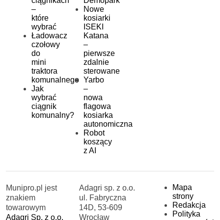
ciągnikach
Demopark
–
Nowe
które
kosiarki
wybrać
ISEKI
Ładowacz
Katana
czołowy
–
do
pierwsze
mini
zdalnie
traktora
sterowane
komunalnego
Yarbo
Jak
–
wybrać
nowa
ciągnik
flagowa
komunalny?
kosiarka
autonomiczna
Robot
koszący
z AI
Mapa
Munipro.pl jest
Adagri sp. z o.o.
strony
znakiem
ul. Fabryczna
Redakcja
towarowym
14D, 53-609
Polityka
Adagri Sp. z o.o.
Wrocław