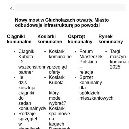
Nowy most w Głuchołazach otwarty. Miasto
odbudowuje infrastrukturę po powodzi
Ciągniki
Kosiarki
Osprzęt
Rynek
komunalne
komunalne
komunalny
komunalny
Ciągnik
Kosiarki
Forum
Targi
Kubota
komunalne
Miasteczek
maszyn
L2 –
–
Polskich
komunal
wszechstronny
przegląd
–
2025
partner
oferty
relacja
Ile
Kosiarki
Sprzęt
dziś
Kubota
komunalny
kosztują
–
dla
ciągniki
który
spółdzielni
do
model
mieszkaniowych
zadań
wybrać?
komunalnych
Kosiarki
Rodzaje
spalinowe
sprzęgieł
na
w
targach