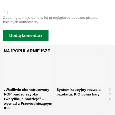
Zapamiętaj moje dane w tej przeglądarce podczas pisania
kolejnych komentarzy.
NAJPOPULARNIEJSZE
„Wadliwie skonstruowany
System kaucyjny rozwala
Zos
ROP bardzo szybko
przetargi. KIO ucina kary
31 
zweryfikuje nadzieje” –
moż
wywiad z Przewodniczącym
IBK