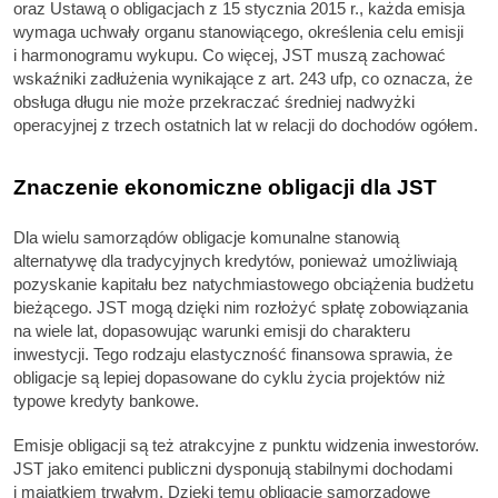
oraz Ustawą o obligacjach z 15 stycznia 2015 r., każda emisja
wymaga uchwały organu stanowiącego, określenia celu emisji
i harmonogramu wykupu. Co więcej, JST muszą zachować
wskaźniki zadłużenia wynikające z art. 243 ufp, co oznacza, że
obsługa długu nie może przekraczać średniej nadwyżki
operacyjnej z trzech ostatnich lat w relacji do dochodów ogółem.
Znaczenie ekonomiczne obligacji dla JST
Dla wielu samorządów obligacje komunalne stanowią
alternatywę dla tradycyjnych kredytów, ponieważ umożliwiają
pozyskanie kapitału bez natychmiastowego obciążenia budżetu
bieżącego. JST mogą dzięki nim rozłożyć spłatę zobowiązania
na wiele lat, dopasowując warunki emisji do charakteru
inwestycji. Tego rodzaju elastyczność finansowa sprawia, że
obligacje są lepiej dopasowane do cyklu życia projektów niż
typowe kredyty bankowe.
Emisje obligacji są też atrakcyjne z punktu widzenia inwestorów.
JST jako emitenci publiczni dysponują stabilnymi dochodami
i majątkiem trwałym. Dzięki temu obligacje samorządowe