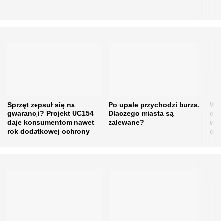
Sprzęt zepsuł się na
Po upale przychodzi burza.
Waż
gwarancji? Projekt UC154
Dlaczego miasta są
cer
daje konsumentom nawet
zalewane?
w m
rok dodatkowej ochrony
do 