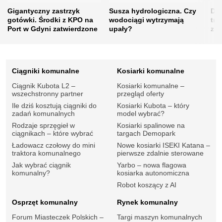
Gigantyczny zastrzyk
Susza hydrologiczna. Czy
Drz
gotówki. Środki z KPO na
wodociągi wytrzymają
tra
Port w Gdyni zatwierdzone
upały?
zie
Ciągniki komunalne
Kosiarki komunalne
Ciągnik Kubota L2 –
Kosiarki komunalne –
wszechstronny partner
przegląd oferty
Ile dziś kosztują ciągniki do
Kosiarki Kubota – który
zadań komunalnych
model wybrać?
Rodzaje sprzęgieł w
Kosiarki spalinowe na
ciągnikach – które wybrać
targach Demopark
Ładowacz czołowy do mini
Nowe kosiarki ISEKI Katana –
traktora komunalnego
pierwsze zdalnie sterowane
Jak wybrać ciągnik
Yarbo – nowa flagowa
komunalny?
kosiarka autonomiczna
Robot koszący z AI
Osprzęt komunalny
Rynek komunalny
Forum Miasteczek Polskich –
Targi maszyn komunalnych