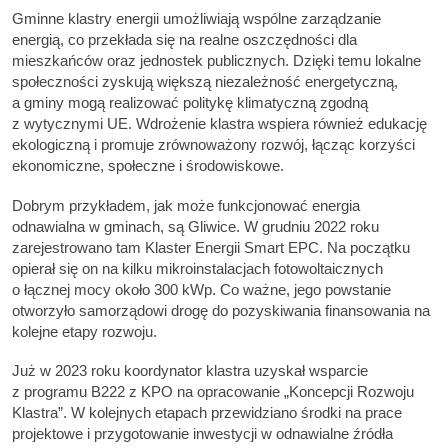
Gminne klastry energii umożliwiają wspólne zarządzanie
energią, co przekłada się na realne oszczędności dla
mieszkańców oraz jednostek publicznych. Dzięki temu lokalne
społeczności zyskują większą niezależność energetyczną,
a gminy mogą realizować politykę klimatyczną zgodną
z wytycznymi UE. Wdrożenie klastra wspiera również edukację
ekologiczną i promuje zrównoważony rozwój, łącząc korzyści
ekonomiczne, społeczne i środowiskowe.
Dobrym przykładem, jak może funkcjonować energia
odnawialna w gminach, są Gliwice. W grudniu 2022 roku
zarejestrowano tam Klaster Energii Smart EPC. Na początku
opierał się on na kilku mikroinstalacjach fotowoltaicznych
o łącznej mocy około 300 kWp. Co ważne, jego powstanie
otworzyło samorządowi drogę do pozyskiwania finansowania na
kolejne etapy rozwoju.
Już w 2023 roku koordynator klastra uzyskał wsparcie
z programu B222 z KPO na opracowanie „Koncepcji Rozwoju
Klastra”. W kolejnych etapach przewidziano środki na prace
projektowe i przygotowanie inwestycji w odnawialne źródła