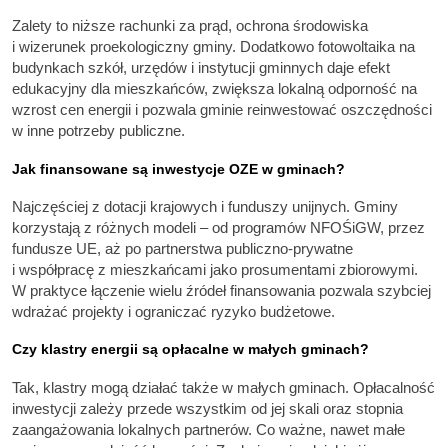
Zalety to niższe rachunki za prąd, ochrona środowiska
i wizerunek proekologiczny gminy. Dodatkowo fotowoltaika na
budynkach szkół, urzędów i instytucji gminnych daje efekt
edukacyjny dla mieszkańców, zwiększa lokalną odporność na
wzrost cen energii i pozwala gminie reinwestować oszczędności
w inne potrzeby publiczne.
Jak finansowane są inwestycje OZE w gminach?
Najczęściej z dotacji krajowych i funduszy unijnych. Gminy
korzystają z różnych modeli – od programów NFOŚiGW, przez
fundusze UE, aż po partnerstwa publiczno-prywatne
i współpracę z mieszkańcami jako prosumentami zbiorowymi.
W praktyce łączenie wielu źródeł finansowania pozwala szybciej
wdrażać projekty i ograniczać ryzyko budżetowe.
Czy klastry energii są opłacalne w małych gminach?
Tak, klastry mogą działać także w małych gminach. Opłacalność
inwestycji zależy przede wszystkim od jej skali oraz stopnia
zaangażowania lokalnych partnerów. Co ważne, nawet małe