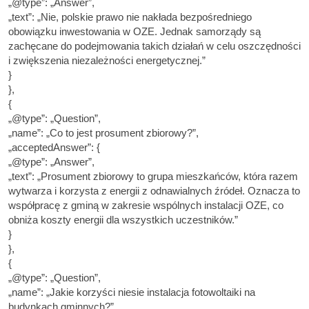
„@type”: „Answer”,
„text”: „Nie, polskie prawo nie nakłada bezpośredniego
obowiązku inwestowania w OZE. Jednak samorządy są
zachęcane do podejmowania takich działań w celu oszczędności
i zwiększenia niezależności energetycznej.”
}
},
{
„@type”: „Question”,
„name”: „Co to jest prosument zbiorowy?”,
„acceptedAnswer”: {
„@type”: „Answer”,
„text”: „Prosument zbiorowy to grupa mieszkańców, która razem
wytwarza i korzysta z energii z odnawialnych źródeł. Oznacza to
współpracę z gminą w zakresie wspólnych instalacji OZE, co
obniża koszty energii dla wszystkich uczestników.”
}
},
{
„@type”: „Question”,
„name”: „Jakie korzyści niesie instalacja fotowoltaiki na
budynkach gminnych?”,