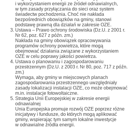
i wykorzystaniem energii ze źródeł odnawialnych,
w tym zasady przyłączania do sieci oraz system
świadectw pochodzenia. Choć nie nakłada
bezpośrednich obowiązków na gminy, stanowi
podstawę prawną dla działań w zakresie OZE.
Ustawa – Prawo ochrony środowiska (Dz.U. z 2001 r.
Nr 62, poz. 627 z późn. zm.)
Nakłada na gminy obowiązek opracowywania
programów ochrony powietrza, które mogą
obejmować działania związane z wykorzystaniem
OZE w celu poprawy jakości powietrza.
Ustawa o planowaniu i zagospodarowaniu
przestrzennym (Dz.U. z 2003 r. Nr 80, poz. 717 z późn.
zm.)
Wymaga, aby gminy w miejscowych planach
zagospodarowania przestrzennego uwzględniały
zasady lokalizacji instalacji OZE, co może obejmować
m.in. instalacje fotowoltaiczne.
Strategia Unii Europejskiej w zakresie energii
odnawialnej
Unia Europejska promuje rozwój OZE poprzez różne
inicjatywy i fundusze, do których mogą aplikować
gminy, wspierając tym samym lokalne inwestycje
w odnawialne źródła energii.