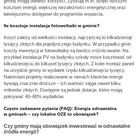
gminy mogą odnieść korzyści. Zyskują m.in. dzięki niższym
kosztom energii, większej niezależności energetycznej oraz
łatwiejszemu dostępowi do programów wsparcia.
Ile kosztuje instalacja fotowoltaiki w gminie?
Koszt zależy od wielkości instalacji, najczęściej to kilkadziesiąt
tysięcy złotych dla pojedynczego budynku. W przypadku gmin
koszty inwestycji w fotowoltaikę są bardzo zróżnicowane. Na
przykład instalacja PV na budynku szkoły może kosztować od
kilkudziesięciu do kilkuset tysięcy złotych. Z kolei montaż paneli
na urzędzie gminy to wydatek rzędu kilkudziesięciu tysięcy.
Natomiast projekty realizowane w ramach klastrów energii
bywają znacznie droższe – ich wartość sięga nawet kilku
milionów złotych. Dostępne są jednak dotacje, które mogą
pokrywać 40–80% wydatków.
Często zadawane pytania (FAQ): Energia odnawialna
w gminach – czy lokalne OZE to obowiązek?
Czy gminy mają obowiązek inwestować w odnawialne
źródła energii?