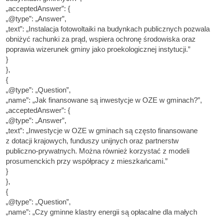
„acceptedAnswer”: {
„@type”: „Answer”,
„text”: „Instalacja fotowoltaiki na budynkach publicznych pozwala
obniżyć rachunki za prąd, wspiera ochronę środowiska oraz
poprawia wizerunek gminy jako proekologicznej instytucji.”
}
},
{
„@type”: „Question”,
„name”: „Jak finansowane są inwestycje w OZE w gminach?”,
„acceptedAnswer”: {
„@type”: „Answer”,
„text”: „Inwestycje w OZE w gminach są często finansowane
z dotacji krajowych, funduszy unijnych oraz partnerstw
publiczno-prywatnych. Można również korzystać z modeli
prosumenckich przy współpracy z mieszkańcami.”
}
},
{
„@type”: „Question”,
„name”: „Czy gminne klastry energii są opłacalne dla małych