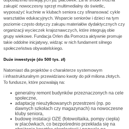
zakupić nowoczesny sprzęt multimedialny do świetlic,
wyposażyć kuchnie w klubach seniora czy sfinansować cykle
warsztatów edukacyjnych. Wsparcie seniorów i dzieci na tym
poziomie często dotyczy zakupu materiałów dydaktycznych czy
organizacji wycieczek krajoznawczych, które integrują obie
grupy wiekowe. Fundacja Orlen dla Pomorza aktywnie promuje
takie oddolne inicjatywy, widząc w nich fundament silnego
społeczeństwa obywatelskiego.
Duże inwestycje (do 500 tys. zł)
Natomiast dla projektów o charakterze systemowym
i infrastrukturalnym przewidziano kwoty do pół miliona złotych.
To fundusze, które pozwalają na:
generalny remont budynków przeznaczonych na cele
społeczne,
adaptację nieużytkowanych przestrzeni (np. po
dawnych szkołach czy magazynach) na nowoczesne
kluby seniora,
budowę instalacji OZE (fotowoltaika, pompy ciepła)
w placówkach, co bezpośrednio przekłada się na