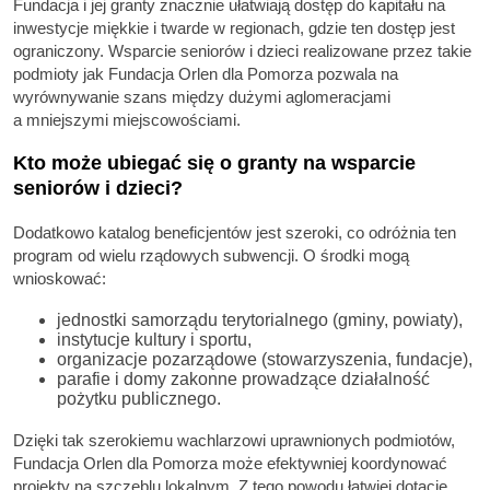
Fundacja i jej granty znacznie ułatwiają dostęp do kapitału na
inwestycje miękkie i twarde w regionach, gdzie ten dostęp jest
ograniczony. Wsparcie seniorów i dzieci realizowane przez takie
podmioty jak Fundacja Orlen dla Pomorza pozwala na
wyrównywanie szans między dużymi aglomeracjami
a mniejszymi miejscowościami.
Kto może ubiegać się o granty na wsparcie
seniorów i dzieci?
Dodatkowo katalog beneficjentów jest szeroki, co odróżnia ten
program od wielu rządowych subwencji. O środki mogą
wnioskować:
jednostki samorządu terytorialnego (gminy, powiaty),
instytucje kultury i sportu,
organizacje pozarządowe (stowarzyszenia, fundacje),
parafie i domy zakonne prowadzące działalność
pożytku publicznego.
Dzięki tak szerokiemu wachlarzowi uprawnionych podmiotów,
Fundacja Orlen dla Pomorza może efektywniej koordynować
projekty na szczeblu lokalnym. Z tego powodu łatwiej dotacje