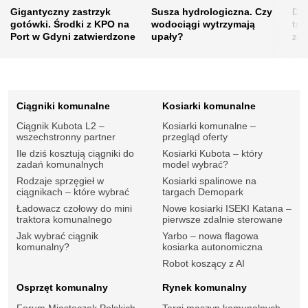
Gigantyczny zastrzyk
Susza hydrologiczna. Czy
Drz
gotówki. Środki z KPO na
wodociągi wytrzymają
tra
Port w Gdyni zatwierdzone
upały?
zie
Ciągniki komunalne
Kosiarki komunalne
Ciągnik Kubota L2 –
Kosiarki komunalne –
wszechstronny partner
przegląd oferty
Ile dziś kosztują ciągniki do
Kosiarki Kubota – który
zadań komunalnych
model wybrać?
Rodzaje sprzęgieł w
Kosiarki spalinowe na
ciągnikach – które wybrać
targach Demopark
Ładowacz czołowy do mini
Nowe kosiarki ISEKI Katana –
traktora komunalnego
pierwsze zdalnie sterowane
Jak wybrać ciągnik
Yarbo – nowa flagowa
komunalny?
kosiarka autonomiczna
Robot koszący z AI
Osprzęt komunalny
Rynek komunalny
Forum Miasteczek Polskich –
Targi maszyn komunalnych