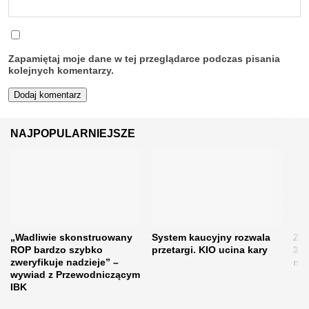
Zapamiętaj moje dane w tej przeglądarce podczas pisania
kolejnych komentarzy.
NAJPOPULARNIEJSZE
„Wadliwie skonstruowany
System kaucyjny rozwala
Zos
ROP bardzo szybko
przetargi. KIO ucina kary
31 
zweryfikuje nadzieje” –
moż
wywiad z Przewodniczącym
IBK