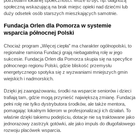
potrzebami lokalnej społeczności. Może to być np. diagnozą
społeczną wskazującą na brak miejsc opieki nad dziećmi lub
duży odsetek osób starszych mieszkających samotnie.
Fundacja Orlen dla Pomorza w systemie
wsparcia północnej Polski
Chociaż program „Więcej ciepła” ma charakter ogólnopolski, to
regionalne ramiona Fundacji grają niebagatelną rolę w jego
sukcesie. Fundacja Orlen dla Pomorza skupia się na specyfice
północnego regionu Polski, gdzie bliskość przemysłu
energetycznego spotyka się z wyzwaniami mniejszych gmin
wiejskich i nadmorskich.
Dzięki jej zaangażowaniu, środki na wsparcie seniorów i dzieci
trafiają tam, gdzie mogą przynieść największą zmianę. Fundacja
pełni rolę nie tylko dystrybutora środków, ale także mentora,
pomagając lokalnym liderom w profesjonalizacji ich działań. To
właśnie dzięki takiemu podejściu, dotacje nie są traktowane jako
jednorazowy zastrzyk gotówki, ale jako impuls do długofalowego
rozwoju placówek wsparcia.