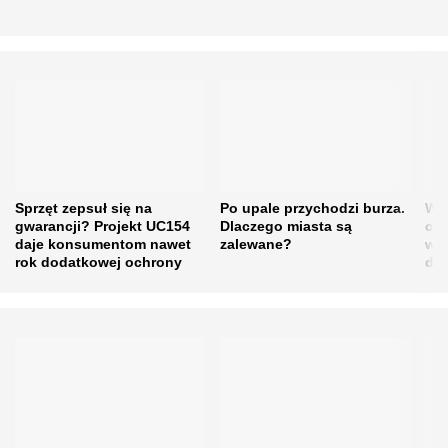
Sprzęt zepsuł się na
Po upale przychodzi burza.
Waż
gwarancji? Projekt UC154
Dlaczego miasta są
cer
daje konsumentom nawet
zalewane?
w m
rok dodatkowej ochrony
do 