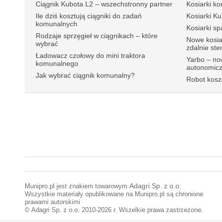
Ciągnik Kubota L2 – wszechstronny partner
Kosiarki ko
Ile dziś kosztują ciągniki do zadań
Kosiarki K
komunalnych
Kosiarki s
Rodzaje sprzęgieł w ciągnikach – które
Nowe kosia
wybrać
zdalnie st
Ładowacz czołowy do mini traktora
Yarbo – no
komunalnego
autonomic
Jak wybrać ciągnik komunalny?
Robot kosz
Munipro.pl jest znakiem towarowym
Adagri Sp. z o.o.
Wszystkie materiały opublikowane na Munipro.pl są chronione
prawami autorskimi
© Adagri Sp. z o.o. 2010-2026 r. Wszelkie prawa zastrzeżone.