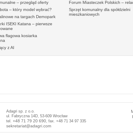
munalne – przegląd oferty
Forum Miasteczek Polskich – rela
ubota – który model wybrać?
Sprzęt komunalny dla spółdzielni
mieszkaniowych
palinowe na targach Demopark
rki ISEKI Katana – pierwsze
erowane
wa flagowa kosiarka
zna
ący z AI
Adagri sp. z o.o.
ul. Fabryczna 14D, 53-609 Wrocław
tel.
+48 71 79 20 690
, fax. +48 71 34 97 335
sekretariat@adagri.com