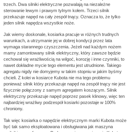
trzech. Dwa silniki elektryczne pozwalają na niezależne
sterowanie lewym i prawym tylnym kołem. Trzeci silnik
przekazuje napęd na cały zespół tnący. Oznacza to, że tylko
jeden silnik napędza wszystkie noże.
Jak wiemy doskonale, kosiarka pracuje w różnych trudnych
warunkach, a utrzymanie jej w dobrej kondycji przez lata
wymaga starannego czyszczenia. Jeżeli nad każdym nożem
mamy zamontowany silnik elektryczny, który zawsze będzie
cechował się wrażliwością na wilgoć, korozję i inne czynniki, to
nawet dokładne mycie tego elementu jest utrudnione. Takiego
agregatu nigdy nie domyjemy w takim stopniu w jakim byśmy
chcieli. Z kolei w kosiarce Kubota nie ma tego problemu
ponieważ silnik który przekazuje napęd na zespół tnący nie jest
fizycznie połączony z samym agregatem koszącym. Silnik
elektryczny przekazuje napęd poprzez pasek klinowy, więc ten
najbardziej wrażliwy podzespół kosiarki pozostaje w 100%
chroniony.
Tak więc kosiarka o napędzie elektrycznym marki Kubota może
być tak samo eksploatowana i obsługiwana jak maszyna