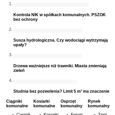
Kontrola NIK w spółkach komunalnych. PSZOK
bez ochrony
Susza hydrologiczna. Czy wodociągi wytrzymają
upały?
Drzewa ważniejsze niż trawniki. Miasta zmieniają
zieleń
Studnia bez pozwolenia? Limit 5 m³ ma znaczenie
Ciągniki
Kosiarki
Osprzęt
Rynek
komunalne
komunalne
komunalny
komunalny
Ciągnik
Kosiarki
Forum
Targi