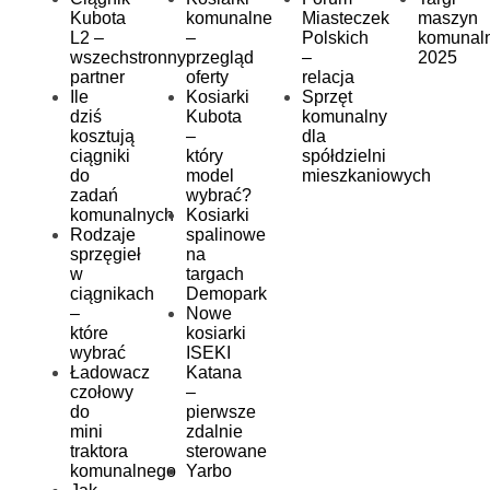
Kubota
komunalne
Miasteczek
maszyn
L2 –
–
Polskich
komunal
wszechstronny
przegląd
–
2025
partner
oferty
relacja
Ile
Kosiarki
Sprzęt
dziś
Kubota
komunalny
kosztują
–
dla
ciągniki
który
spółdzielni
do
model
mieszkaniowych
zadań
wybrać?
komunalnych
Kosiarki
Rodzaje
spalinowe
sprzęgieł
na
w
targach
ciągnikach
Demopark
–
Nowe
które
kosiarki
wybrać
ISEKI
Ładowacz
Katana
czołowy
–
do
pierwsze
mini
zdalnie
traktora
sterowane
komunalnego
Yarbo