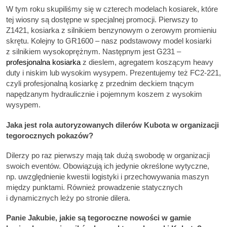
W tym roku skupiliśmy się w czterech modelach kosiarek, które
tej wiosny są dostępne w specjalnej promocji. Pierwszy to
Z1421, kosiarka z silnikiem benzynowym o zerowym promieniu
skrętu. Kolejny to GR1600 – nasz podstawowy model kosiarki
z silnikiem wysokoprężnym. Następnym jest G231 –
profesjonalna kosiarka
z dieslem, agregatem koszącym heavy
duty i niskim lub wysokim wysypem. Prezentujemy też FC2-221,
czyli profesjonalną kosiarkę z przednim deckiem tnącym
napędzanym hydraulicznie i pojemnym koszem z wysokim
wysypem.
Jaka jest rola autoryzowanych dilerów Kubota w organizacji
tegorocznych pokazów?
Dilerzy po raz pierwszy mają tak dużą swobodę w organizacji
swoich eventów. Obowiązują ich jedynie określone wytyczne,
np. uwzględnienie kwestii logistyki i przechowywania maszyn
między punktami. Również prowadzenie statycznych
i dynamicznych leży po stronie dilera.
Panie Jakubie, jakie są tegoroczne nowości w gamie