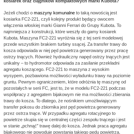
kosiarek oraz ciągników kompaktowych marki Kubota?
Jeżeli chodzi o
maszyny komunalne
to taką nowością jest
kosiarka FC2-221, czyli kolejny produkt będący owocem
włączenia włoskiej marki Gianni Ferrari do Grupy Kubota. To
najmniejsza z konstrukcji, które weszły do gamy kosiarek
Kubota. Maszyna FC2-221 wyróżnia się z tej serii modelowej
przede wszystkim brakiem turbiny ssącej. Za transfer trawy do
kosza odpowiada w niej pęd powietrza generowany przez pracę
ostrzy tnących. Również hydrauliczny napęd ostrzy tnących jest
unikalny – to hydromotor odpowiada za zasilanie przekładni
agregatu koszącego. FC2-221 to maszyna z wysokim
wysypem, pozbawiona możliwości wyładunku trawy na poziomie
gruntu. Pewnym ograniczeniem, które odróżnia tę maszynę od
pozostałych w serii FC, jest to, że w modelu FC2-221 podczas
współpracy z agregatem bijakowym nie ma możliwości zbierania
trawy do kosza. To dlatego, że nośnikiem umożliwiającym
transfer pokosu do zbiornika jest pęd powietrza generowany
przez ostrza tnące. W przypadku agregatu rotacyjnego to
powietrze skupia się w centralnej części zespołu tnącego i jest
w stanie „pchnąć” trawę dalej do kosza. Jednak praca agregatu
bijakowego nie powoduje powstania takiego pędu powietrza.