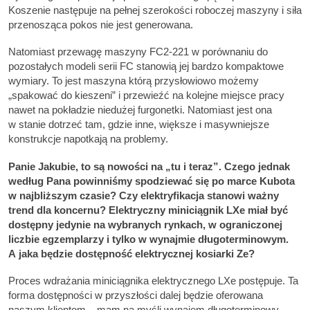
Koszenie następuje na pełnej szerokości roboczej maszyny i siła
przenosząca pokos nie jest generowana.
Natomiast przewagę maszyny FC2-221 w porównaniu do
pozostałych modeli serii FC stanowią jej bardzo kompaktowe
wymiary. To jest maszyna którą przysłowiowo możemy
„spakować do kieszeni” i przewieźć na kolejne miejsce pracy
nawet na pokładzie niedużej furgonetki. Natomiast jest ona
w stanie dotrzeć tam, gdzie inne, większe i masywniejsze
konstrukcje napotkają na problemy.
Panie Jakubie, to są nowości na „tu i teraz”. Czego jednak
według Pana powinniśmy spodziewać się po marce Kubota
w najbliższym czasie? Czy elektryfikacja stanowi ważny
trend dla koncernu? Elektryczny miniciągnik LXe miał być
dostępny jedynie na wybranych rynkach, w ograniczonej
liczbie egzemplarzy i tylko w wynajmie długoterminowym.
A jaka będzie dostępność elektrycznej kosiarki Ze?
Proces wdrażania miniciągnika elektrycznego LXe postępuje. Ta
forma dostępności w przyszłości dalej będzie oferowana
naszym klientom – mam na myśli wynajem długoterminowy.