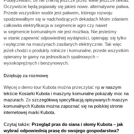
Podejrzewam, że nie znikną jeszcze przez wiele jeszcze dekad.
Oczywiście będą pojawiały się jakieś nowe. alternatywne paliwa.
Przede wszystkim wodór jest paliwem, którego rozwoju
spodziewałbym się w nadchodzących dekadach Moim zdaniem
całkowita elektryfikacja w segmencie agro czy nawet
w segmencie komunalnym nie jest możliwa. Nie jesteśmy
w stanie zapewnić odpowiedniej wydajności, opierając się tylko
i wyłącznie na maszynach zasilanych elektrycznie. Tak więc
jeżeli chodzi o produkty rolnicze i komunalne, przede wszystkim
opieramy te gamy na jednostkach spalinowych –
wysokoprężnych i benzynowych.
Dziękuję za rozmowę
Więcej o demo tour Kubota można przeczytać np
w naszym
tekście Kosiarki Kubota i maszyny komunalne pokazały moc na
mazurach
. Ze
szczegółową specyfikacją opisywanych maszyn
komunalnych Kubota można zapoznać się na polskiej stronie
internetowej marki Kubota
.
Czytaj także:
Przegląd pras do siana i słomy Kubota – jak
wybrać odpowiednią prasę do swojego gospodarstwa?