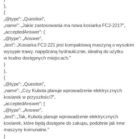
},
{
„@type”: „Question”,
„name”: „Jakie zastosowania ma nowa kosiarka FC2-221?”,
„acceptedAnswer”: {
„@type”: „Answer”,
„text”: „Kosiarka FC2-221 jest kompaktową maszyną o wysokim
wysypie trawy, napędzaną hydraulicznie, idealną do użytku
w trudno dostępnych miejscach.”
}
},
{
„@type”: „Question”,
„name”: „Czy Kubota planuje wprowadzenie elektrycznych
kosiarek w przyszłości?”,
„acceptedAnswer”: {
„@type”: „Answer”,
„text”: „Tak, Kubota planuje wprowadzenie elektrycznych
kosiarek, które będą dostępne do zakupu, podobnie jak inne
maszyny komunalne.”
}