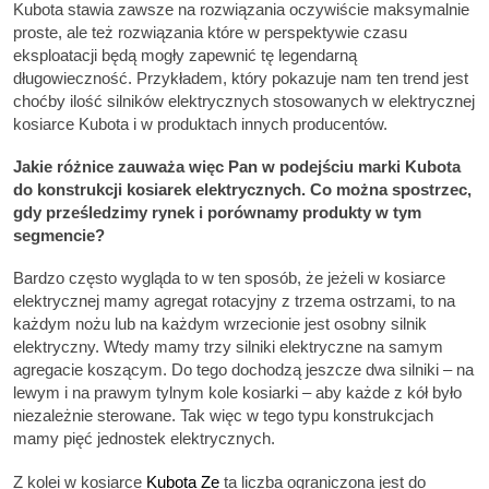
Kubota stawia zawsze na rozwiązania oczywiście maksymalnie
proste, ale też rozwiązania które w perspektywie czasu
eksploatacji będą mogły zapewnić tę legendarną
długowieczność. Przykładem, który pokazuje nam ten trend jest
choćby ilość silników elektrycznych stosowanych w elektrycznej
kosiarce Kubota i w produktach innych producentów.
Jakie różnice zauważa więc Pan w podejściu marki Kubota
do konstrukcji kosiarek elektrycznych. Co można spostrzec,
gdy prześledzimy rynek i porównamy produkty w tym
segmencie?
Bardzo często wygląda to w ten sposób, że jeżeli w kosiarce
elektrycznej mamy agregat rotacyjny z trzema ostrzami, to na
każdym nożu lub na każdym wrzecionie jest osobny silnik
elektryczny. Wtedy mamy trzy silniki elektryczne na samym
agregacie koszącym. Do tego dochodzą jeszcze dwa silniki – na
lewym i na prawym tylnym kole kosiarki – aby każde z kół było
niezależnie sterowane. Tak więc w tego typu konstrukcjach
mamy pięć jednostek elektrycznych.
Z kolei w kosiarce
Kubota Ze
ta liczba ograniczona jest do