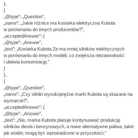
},
{
„@type”: „Question”,
„name”: „Jakie różnice ma kosiarka elektryczna Kubota
w porównaniu do innych producentów?”,
„acceptedAnswer”: {
„@type”: „Answer”,
„text”: „Kosiarka Kubota Ze ma mniej silników elektrycznych
w porównaniu do innych modeli, co zwiększa niezawodność
i ułatwia konserwację.”
}
},
{
„@type”: „Question”,
„name”: „Czy silniki wysokoprężne marki Kubota są skazane na
wymarcie?”,
„acceptedAnswer”: {
„@type”: „Answer”,
„text”: „Nie, marka Kubota planuje kontynuować produkcję
silników diesla i benzynowych, a nowe alternatywne paliwa, takie
jak wodór, mogą być wprowadzone w przyszłości.”