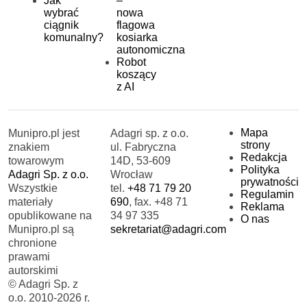
Jak
–
wybrać
nowa
ciągnik
flagowa
komunalny?
kosiarka
autonomiczna
Robot
koszący
z AI
Mapa
Munipro.pl jest
Adagri sp. z o.o.
strony
znakiem
ul. Fabryczna
Redakcja
towarowym
14D, 53-609
Polityka
Adagri Sp. z o.o.
Wrocław
prywatności
Wszystkie
tel.
+48 71 79 20
Regulamin
materiały
690
, fax. +48 71
Reklama
opublikowane na
34 97 335
O nas
Munipro.pl są
sekretariat@adagri.com
chronione
prawami
autorskimi
© Adagri Sp. z
o.o. 2010-2026 r.