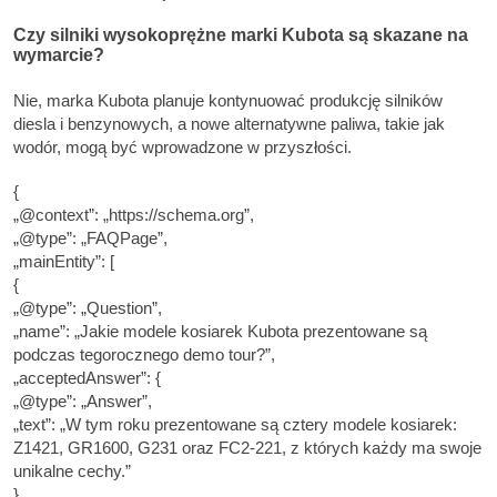
Czy silniki wysokoprężne marki Kubota są skazane na
wymarcie?
Nie, marka Kubota planuje kontynuować produkcję silników
diesla i benzynowych, a nowe alternatywne paliwa, takie jak
wodór, mogą być wprowadzone w przyszłości.
{
„@context”: „https://schema.org”,
„@type”: „FAQPage”,
„mainEntity”: [
{
„@type”: „Question”,
„name”: „Jakie modele kosiarek Kubota prezentowane są
podczas tegorocznego demo tour?”,
„acceptedAnswer”: {
„@type”: „Answer”,
„text”: „W tym roku prezentowane są cztery modele kosiarek:
Z1421, GR1600, G231 oraz FC2-221, z których każdy ma swoje
unikalne cechy.”
}