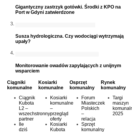
Gigantyczny zastrzyk gotówki. Środki z KPO na
Port w Gdyni zatwierdzone
Susza hydrologiczna. Czy wodociągi wytrzymają
upały?
Monitorowanie owadów zapylających z unijnym
wsparciem
Ciągniki
Kosiarki
Osprzęt
Rynek
komunalne
komunalne
komunalny
komunalny
Ciągnik
Kosiarki
Forum
Targi
Kubota
komunalne
Miasteczek
maszyn
L2 –
–
Polskich
komunal
wszechstronny
przegląd
–
2025
partner
oferty
relacja
Ile
Kosiarki
Sprzęt
dziś
Kubota
komunalny