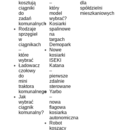
kosztują
–
dla
ciągniki
który
spółdzielni
do
model
mieszkaniowych
zadań
wybrać?
komunalnych
Kosiarki
Rodzaje
spalinowe
sprzęgieł
na
w
targach
ciągnikach
Demopark
–
Nowe
które
kosiarki
wybrać
ISEKI
Ładowacz
Katana
czołowy
–
do
pierwsze
mini
zdalnie
traktora
sterowane
komunalnego
Yarbo
Jak
–
wybrać
nowa
ciągnik
flagowa
komunalny?
kosiarka
autonomiczna
Robot
koszący