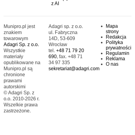
z AI
Mapa
Munipro.pl jest
Adagri sp. z o.o.
strony
znakiem
ul. Fabryczna
Redakcja
towarowym
14D, 53-609
Polityka
Adagri Sp. z o.o.
Wrocław
prywatności
Wszystkie
tel.
+48 71 79 20
Regulamin
materiały
690
, fax. +48 71
Reklama
opublikowane na
34 97 335
O nas
Munipro.pl są
sekretariat@adagri.com
chronione
prawami
autorskimi
© Adagri Sp. z
o.o. 2010-2026 r.
Wszelkie prawa
zastrzeżone.