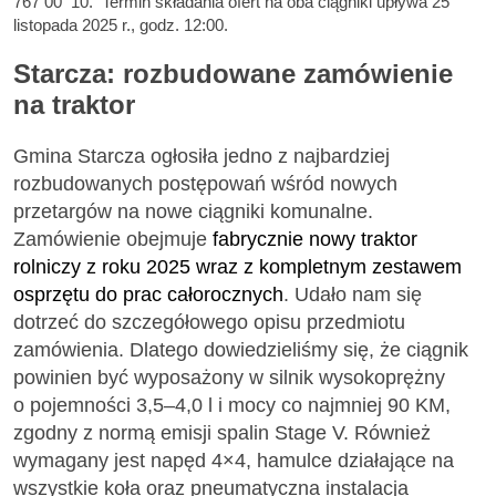
767 00 10. Termin składania ofert na oba ciągniki upływa 25
listopada 2025 r., godz. 12:00.
Starcza: rozbudowane zamówienie
na traktor
Gmina Starcza ogłosiła jedno z najbardziej
rozbudowanych postępowań wśród nowych
przetargów na nowe ciągniki komunalne.
Zamówienie obejmuje
fabrycznie nowy traktor
rolniczy z roku 2025 wraz z kompletnym zestawem
osprzętu do prac całorocznych
. Udało nam się
dotrzeć do szczegółowego opisu przedmiotu
zamówienia. Dlatego dowiedzieliśmy się, że ciągnik
powinien być wyposażony w silnik wysokoprężny
o pojemności 3,5–4,0 l i mocy co najmniej 90 KM,
zgodny z normą emisji spalin Stage V. Również
wymagany jest napęd 4×4, hamulce działające na
wszystkie koła oraz pneumatyczna instalacja