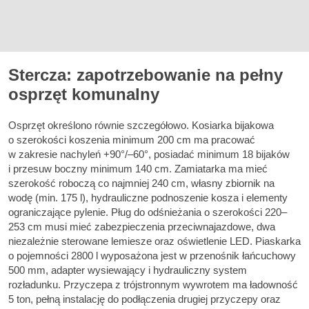
Stercza: zapotrzebowanie na pełny
osprzęt komunalny
Osprzęt określono równie szczegółowo. Kosiarka bijakowa
o szerokości koszenia minimum 200 cm ma pracować
w zakresie nachyleń +90°/–60°, posiadać minimum 18 bijaków
i przesuw boczny minimum 140 cm. Zamiatarka ma mieć
szerokość roboczą co najmniej 240 cm, własny zbiornik na
wodę (min. 175 l), hydrauliczne podnoszenie kosza i elementy
ograniczające pylenie. Pług do odśnieżania o szerokości 220–
253 cm musi mieć zabezpieczenia przeciwnajazdowe, dwa
niezależnie sterowane lemiesze oraz oświetlenie LED. Piaskarka
o pojemności 2800 l wyposażona jest w przenośnik łańcuchowy
500 mm, adapter wysiewający i hydrauliczny system
rozładunku. Przyczepa z trójstronnym wywrotem ma ładowność
5 ton, pełną instalację do podłączenia drugiej przyczepy oraz