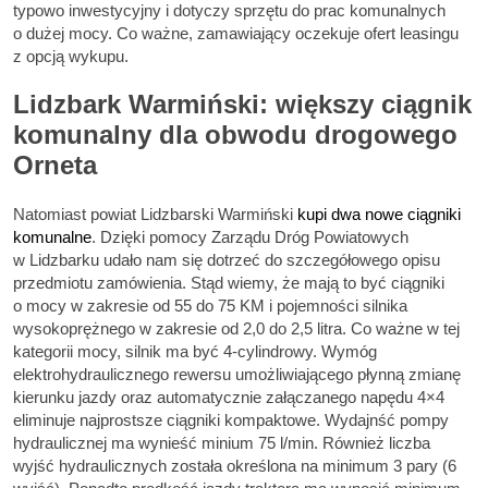
typowo inwestycyjny i dotyczy sprzętu do prac komunalnych
o dużej mocy. Co ważne, zamawiający oczekuje ofert leasingu
z opcją wykupu.
Lidzbark Warmiński: większy ciągnik
komunalny dla obwodu drogowego
Orneta
Natomiast powiat Lidzbarski Warmiński
kupi dwa nowe ciągniki
komunalne
. Dzięki pomocy Zarządu Dróg Powiatowych
w Lidzbarku udało nam się dotrzeć do szczegółowego opisu
przedmiotu zamówienia. Stąd wiemy, że mają to być ciągniki
o mocy w zakresie od 55 do 75 KM i pojemności silnika
wysokoprężnego w zakresie od 2,0 do 2,5 litra. Co ważne w tej
kategorii mocy, silnik ma być 4-cylindrowy. Wymóg
elektrohydraulicznego rewersu umożliwiającego płynną zmianę
kierunku jazdy oraz automatycznie załączanego napędu 4×4
eliminuje najprostsze ciągniki kompaktowe. Wydajnść pompy
hydraulicznej ma wynieść minium 75 l/min. Również liczba
wyjść hydraulicznych została określona na minimum 3 pary (6