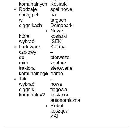
komunalnych
Kosiarki
Rodzaje
spalinowe
sprzęgieł
na
w
targach
ciągnikach
Demopark
–
Nowe
które
kosiarki
wybrać
ISEKI
Ładowacz
Katana
czołowy
–
do
pierwsze
mini
zdalnie
traktora
sterowane
komunalnego
Yarbo
Jak
–
wybrać
nowa
ciągnik
flagowa
komunalny?
kosiarka
autonomiczna
Robot
koszący
z AI