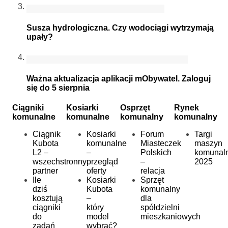
Susza hydrologiczna. Czy wodociągi wytrzymają
upały?
Ważna aktualizacja aplikacji mObywatel. Zaloguj
się do 5 sierpnia
Ciągniki
Kosiarki
Osprzęt
Rynek
komunalne
komunalne
komunalny
komunalny
Ciągnik
Kosiarki
Forum
Targi
Kubota
komunalne
Miasteczek
maszyn
L2 –
–
Polskich
komunal
wszechstronny
przegląd
–
2025
partner
oferty
relacja
Ile
Kosiarki
Sprzęt
dziś
Kubota
komunalny
kosztują
–
dla
ciągniki
który
spółdzielni
do
model
mieszkaniowych
zadań
wybrać?