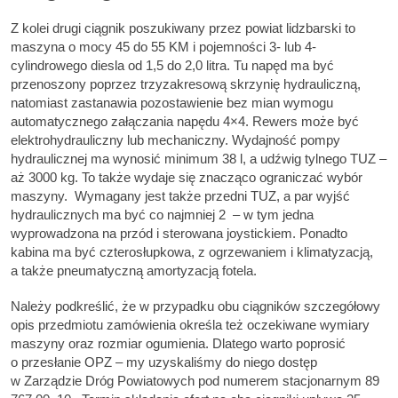
Z kolei drugi ciągnik poszukiwany przez powiat lidzbarski to
maszyna o mocy 45 do 55 KM i pojemności 3- lub 4-
cylindrowego diesla od 1,5 do 2,0 litra. Tu napęd ma być
przenoszony poprzez trzyzakresową skrzynię hydrauliczną,
natomiast zastanawia pozostawienie bez mian wymogu
automatycznego załączania napędu 4×4. Rewers może być
elektrohydrauliczny lub mechaniczny. Wydajność pompy
hydraulicznej ma wynosić minimum 38 l, a udźwig tylnego TUZ –
aż 3000 kg. To także wydaje się znacząco ograniczać wybór
maszyny. Wymagany jest także przedni TUZ, a par wyjść
hydraulicznych ma być co najmniej 2 – w tym jedna
wyprowadzona na przód i sterowana joystickiem. Ponadto
kabina ma być czterosłupkowa, z ogrzewaniem i klimatyzacją,
a także pneumatyczną amortyzacją fotela.
Należy podkreślić, że w przypadku obu ciągników szczegółowy
opis przedmiotu zamówienia określa też oczekiwane wymiary
maszyny oraz rozmiar ogumienia. Dlatego warto poprosić
o przesłanie OPZ – my uzyskaliśmy do niego dostęp
w Zarządzie Dróg Powiatowych pod numerem stacjonarnym 89