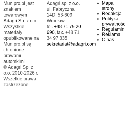
Mapa
Munipro.pl jest
Adagri sp. z o.o.
strony
znakiem
ul. Fabryczna
Redakcja
towarowym
14D, 53-609
Polityka
Adagri Sp. z o.o.
Wrocław
prywatności
Wszystkie
tel.
+48 71 79 20
Regulamin
materiały
690
, fax. +48 71
Reklama
opublikowane na
34 97 335
O nas
Munipro.pl są
sekretariat@adagri.com
chronione
prawami
autorskimi
© Adagri Sp. z
o.o. 2010-2026 r.
Wszelkie prawa
zastrzeżone.