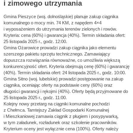
i zimowego utrzymania
Gmina Pieszyce (woj. dolnośląskie) planuje zakup ciągnika
komunalnego o mocy min. 74 KM, z napędem 4×4
i wyposażeniem do utrzymania terenów zielonych i rowów.
Kryteria: cena (60%) i gwarancja (40%). Termin składania ofert:
25 listopada 2025 r., godz. 12:00.
Gmina Ożarowice prowadzi zakup ciągnika jako elementu
szerszego pakietu sprzętu technicznego. Zamawiający
dopuszcza rozwiązania równoważne, co umożliwia większą
konkurencyjność ofert. Kryteria obejmują cenę (60%) i gwarancję
(40%). Termin składania ofert: 24 listopada 2025 r., godz. 10:00.
Gmina Sitno (woj. lubelskie) prowadzi postępowanie na zakup
ciągnika, oceniając oferty na podstawie ceny (60%) oraz
długości gwarancji i rękojmi (40%). Oferty będą przyjmowane do
25 listopada 2025 r., godz. 11:00.
Kolejny nowy przetarg na ciągniki komunalne pochodzi
z Chełmca. Tamtejszy Zakład Gospodarki Komunalnej
i Mieszkaniowej zamawia ciągnik z pługiem i posypywarką,
w tym załadunek, rozładunek oraz szkolenie pracowników.
Kryterium oceny jest wyłącznie cena (100%). Oferty należy