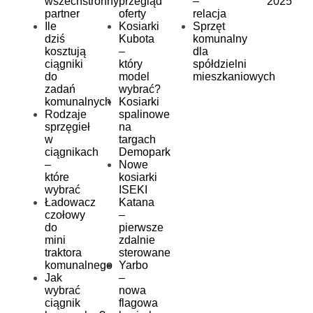
wszechstronny
przegląd
–
2025
partner
oferty
relacja
Ile
Kosiarki
Sprzęt
dziś
Kubota
komunalny
kosztują
–
dla
ciągniki
który
spółdzielni
do
model
mieszkaniowych
zadań
wybrać?
komunalnych
Kosiarki
Rodzaje
spalinowe
sprzęgieł
na
w
targach
ciągnikach
Demopark
–
Nowe
które
kosiarki
wybrać
ISEKI
Ładowacz
Katana
czołowy
–
do
pierwsze
mini
zdalnie
traktora
sterowane
komunalnego
Yarbo
Jak
–
wybrać
nowa
ciągnik
flagowa