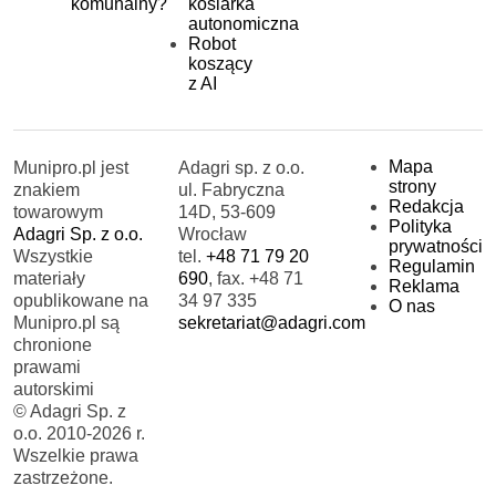
komunalny?
kosiarka
autonomiczna
Robot
koszący
z AI
Mapa
Munipro.pl jest
Adagri sp. z o.o.
strony
znakiem
ul. Fabryczna
Redakcja
towarowym
14D, 53-609
Polityka
Adagri Sp. z o.o.
Wrocław
prywatności
Wszystkie
tel.
+48 71 79 20
Regulamin
materiały
690
, fax. +48 71
Reklama
opublikowane na
34 97 335
O nas
Munipro.pl są
sekretariat@adagri.com
chronione
prawami
autorskimi
© Adagri Sp. z
o.o. 2010-2026 r.
Wszelkie prawa
zastrzeżone.