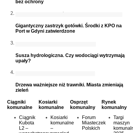
bez ochrony
Gigantyczny zastrzyk gotówki. Środki z KPO na
Port w Gdyni zatwierdzone
Susza hydrologiczna. Czy wodociągi wytrzymają
upały?
Drzewa ważniejsze niż trawniki. Miasta zmieniają
zieleń
Ciągniki
Kosiarki
Osprzęt
Rynek
komunalne
komunalne
komunalny
komunalny
Ciągnik
Kosiarki
Forum
Targi
Kubota
komunalne
Miasteczek
maszyn
L2 –
–
Polskich
komunal