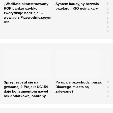
„Wadliwie skonstruowany
System kaucyjny rozwala
Pla
ROP bardzo szybko
przetargi. KIO ucina kary
zag
zweryfikuje nadzieje” –
blo
wywiad z Przewodniczącym
pl
IBK
prz
się
mi
Sprzęt zepsuł się na
Po upale przychodzi burza.
Waż
gwarancji? Projekt UC154
Dlaczego miasta są
cer
daje konsumentom nawet
zalewane?
w m
rok dodatkowej ochrony
do 