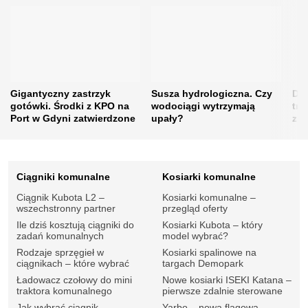
Gigantyczny zastrzyk
Susza hydrologiczna. Czy
Drz
gotówki. Środki z KPO na
wodociągi wytrzymają
tra
Port w Gdyni zatwierdzone
upały?
zie
Ciągniki komunalne
Kosiarki komunalne
Ciągnik Kubota L2 –
Kosiarki komunalne –
wszechstronny partner
przegląd oferty
Ile dziś kosztują ciągniki do
Kosiarki Kubota – który
zadań komunalnych
model wybrać?
Rodzaje sprzęgieł w
Kosiarki spalinowe na
ciągnikach – które wybrać
targach Demopark
Ładowacz czołowy do mini
Nowe kosiarki ISEKI Katana –
traktora komunalnego
pierwsze zdalnie sterowane
Jak wybrać ciągnik
Yarbo – nowa flagowa