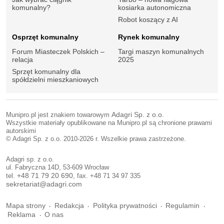
komunalny?
kosiarka autonomiczna
Robot koszący z AI
Osprzęt komunalny
Rynek komunalny
Forum Miasteczek Polskich –
Targi maszyn komunalnych
relacja
2025
Sprzęt komunalny dla
spółdzielni mieszkaniowych
Munipro.pl jest znakiem towarowym
Adagri Sp. z o.o.
Wszystkie materiały opublikowane na Munipro.pl są chronione prawami
autorskimi
© Adagri Sp. z o.o. 2010-2026 r. Wszelkie prawa zastrzeżone.
Adagri sp. z o.o.
ul. Fabryczna 14D, 53-609 Wrocław
tel.
+48 71 79 20 690
, fax. +48 71 34 97 335
sekretariat@adagri.com
Mapa strony
Redakcja
Polityka prywatności
Regulamin
Reklama
O nas