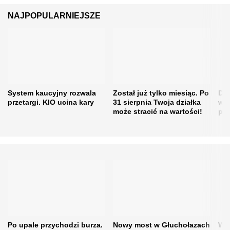
NAJPOPULARNIEJSZE
System kaucyjny rozwala
Został już tylko miesiąc. Po
Dro
przetargi. KIO ucina kary
31 sierpnia Twoja działka
w ś
może stracić na wartości!
pos
Po upale przychodzi burza.
Nowy most w Głuchołazach
Waż