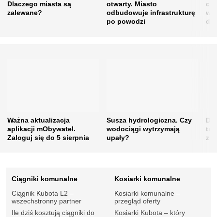
Dlaczego miasta są
otwarty. Miasto
cer
zalewane?
odbudowuje infrastrukturę
w m
po powodzi
do 
Ważna aktualizacja
Susza hydrologiczna. Czy
Drz
aplikacji mObywatel.
wodociągi wytrzymają
tra
Zaloguj się do 5 sierpnia
upały?
zie
Ciągniki komunalne
Kosiarki komunalne
Ciągnik Kubota L2 –
Kosiarki komunalne –
wszechstronny partner
przegląd oferty
Ile dziś kosztują ciągniki do
Kosiarki Kubota – który