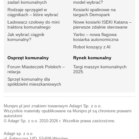
zadań komunalnych
model wybrać?
Rodzaje sprzęgieł w
Kosiarki spalinowe na
ciągnikach – które wybrać
targach Demopark
Ładowacz czołowy do mini
Nowe kosiarki ISEKI Katana –
traktora komunalnego
pierwsze zdalnie sterowane
Jak wybrać ciągnik
Yarbo – nowa flagowa
komunalny?
kosiarka autonomiczna
Robot koszący z AI
Osprzęt komunalny
Rynek komunalny
Forum Miasteczek Polskich –
Targi maszyn komunalnych
relacja
2025
Sprzęt komunalny dla
spółdzielni mieszkaniowych
Munipro.pl jest znakiem towarowym
Adagri Sp. z o.o.
Wszystkie materiały opublikowane na Munipro.pl są chronione prawami
autorskimi
© Adagri Sp. z o.o. 2010-2026 r. Wszelkie prawa zastrzeżone.
Adagri sp. z o.o.
ul. Fabryczna 14D, 53-609 Wrocław